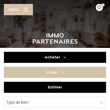
0
MENU
Acheter
Louer
De l'ancien
De l'immo pro
Estimer
à l'année
En saisonnier
Type de bien