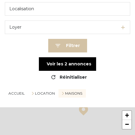
Loyer
Filtrer
Voir les
2
annonces
Réinitialiser
ACCUEIL
LOCATION
MAISONS
+
−