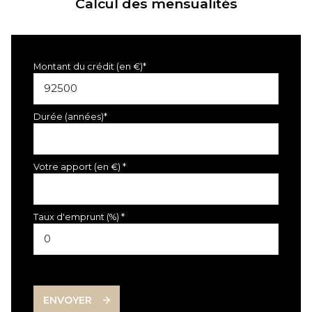
Calcul des mensualités
Montant du crédit (en €)*
Durée (années)*
Votre apport (en €) *
Taux d'emprunt (%) *
ENVOYER