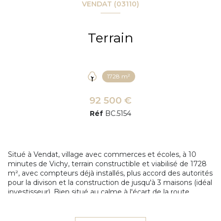
VENDAT (03110)
Terrain
1728 m²
92 500 €
Réf
BC.5154
Situé à Vendat, village avec commerces et écoles, à 10
minutes de Vichy, terrain constructible et viabilisé de 1728
m², avec compteurs déjà installés, plus accord des autorités
pour la divison et la construction de jusqu'à 3 maisons (idéal
investisseur). Bien situé au calme à l'écart de la route
principale, ce terrain offre de multiples possibilités
d'aménagements.
Les informations sur les risques auxquels ce bien est