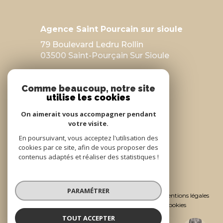
Agence Saint Pourcain sur sioule
79 Boulevard Ledru Rollin
03500 Saint-Pourçain Sur Sioule
04 70 47 26 39
Comme beaucoup, notre site
immopartenaires@gmail.com
utilise les cookies
On aimerait vous accompagner pendant
votre visite.
En poursuivant, vous acceptez l'utilisation des
cookies par ce site, afin de vous proposer des
contenus adaptés et réaliser des statistiques !
© 2026 | Tous droits réservés
PARAMÉTRER
Nos honoraires
Nos partenaires
Mentions légales
Admin
Politique RGPD
Cookies
TOUT ACCEPTER