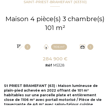
SAINT-PRIEST-BRAMEFANT (63310)
Maison 4 pièce(s) 3 chambre(s)
101 m²
1
1106 m²
1
284 900 €
Réf
M5328
St PRIEST BRAMEFANT (63) : Maison lumineuse de
plain-pied achevée en 2022 offrant de 101 m²
habitables sur une parcelle plate et entièrement
close de 1106 m² avec portail motorisé / Pièce de vie
traversante de 46 m² avec salon–Séjour cuisine
ouverte équipée / Espace nuit : 3 chambres / 1 salle