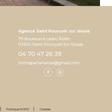
Agence Saint Pourcain sur sioule
79 Boulevard Ledru Rollin
03500 Saint-Pourçain Sur Sioule
04 70 47 26 39
immopartenaires@gmail.com
Politique RGPD
Cookies