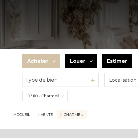
Acheter
Louer
Estimer
Type de bien
Localisation
De l'ancien
à l'année
De l'immo pro
En saisonnier
03110 - Charmeil
ACCUEIL
VENTE
CHARMEIL